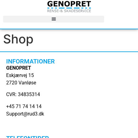
Shop
INFORMATIONER
GENOPRET
Eskjærvej 15
2720 Vanløse
CVR: 34835314
+45 71 74 14 14
Support@rud3.dk