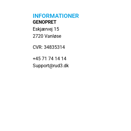
INFORMATIONER
GENOPRET
Eskjærvej 15
2720 Vanløse
CVR: 34835314
+45 71 74 14 14
Support@rud3.dk