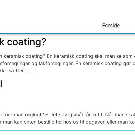
Forside
k coating?
n keramisk coating? En keramisk coating skal man se som 
ksforseglinger og lakforseglinger. En keramisk coating gør 
ikke sætter […]
l
rner man røglugt? – Det spørgsmål får vi tit. Når man skal
 man kan enten bestille tid hos os til opgaven eller man kan